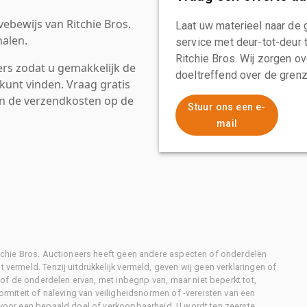
ebewijs van Ritchie Bros.
Laat uw materieel naar de 
alen.
service met deur-tot-deur 
Ritchie Bros. Wij zorgen ov
rs zodat u gemakkelijk de
doeltreffend over de grenz
kunt vinden. Vraag gratis
an de verzendkosten op de
Stuur ons een e-
mail
Ritchie Bros. Auctioneers heeft geen andere aspecten of onderdelen
 vermeld. Tenzij uitdrukkelijk vermeld, geven wij geen verklaringen of
l of de onderdelen ervan, met inbegrip van, maar niet beperkt tot,
formiteit of naleving van veiligheidsnormen of -vereisten van een
d voor een bepaald doel of verkoopbaarheid. U wordt ten zeerste