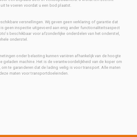
uit te voeren voordat u een bod plaatst.
eschikbare versnellingen. Wij geven geen verklaring of garantie dat
r is geen inspectie uitgevoerd aan enig ander functionaliteitsaspect
 foto's beschikbaar voor afzonderlijke onderdelen van het onderstel,
ehele onderstel.
metingen onder belasting kunnen variëren afhankelijk van de hoogte
e geladen machine. Het is de verantwoordelijkheid van de koper om
, om te garanderen dat de lading veilig is voor transport. Alle maten
deze maten voor transportdoeleinden.