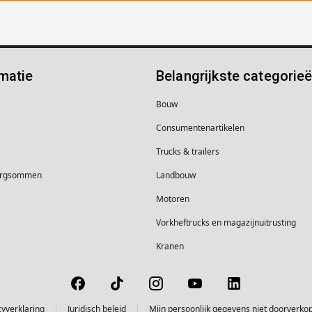
matie
Belangrijkste categorie
Bouw
Consumentenartikelen
Trucks & trailers
borgsommen
Landbouw
Motoren
Vorkheftrucks en magazijnuitrusting
Kranen
cyverklaring
Juridisch beleid
Mijn persoonlijk gegevens niet doorverko