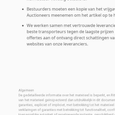
Bestuurders moeten een kopie van het vrijgav
Auctioneers meenemen om het artikel op te h
We werken samen met vertrouwde leverancie
beste transporteurs tegen de laagste prijzen 
offertes aan of ontvang direct schattingen v
websites van onze leveranciers.
Algemeen
De gedetailleerde informatie over het materieel is beperkt, en 
van het materieel geïnspecteerd dan uitdrukkelijk in dit document
garanties, expliciet of impliciet, met betrekking tot het materiee
verklaringen of garanties met betrekking tot functionaliteit, con
toepasselijke autoriteit of regelgevende instantie, geschikthei