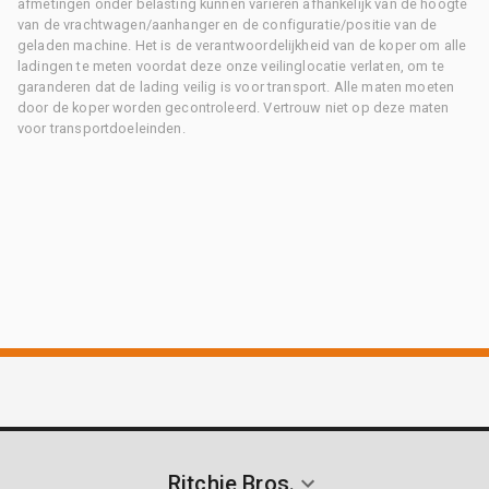
afmetingen onder belasting kunnen variëren afhankelijk van de hoogte
van de vrachtwagen/aanhanger en de configuratie/positie van de
geladen machine. Het is de verantwoordelijkheid van de koper om alle
ladingen te meten voordat deze onze veilinglocatie verlaten, om te
garanderen dat de lading veilig is voor transport. Alle maten moeten
door de koper worden gecontroleerd. Vertrouw niet op deze maten
voor transportdoeleinden.
Ritchie Bros.