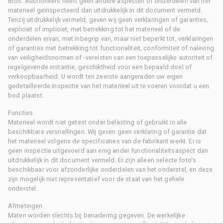
Bros. Auctioneers heeft geen andere aspecten of onderdelen van het
materieel geïnspecteerd dan uitdrukkelijk in dit document vermeld.
Tenzij uitdrukkelijk vermeld, geven wij geen verklaringen of garanties,
expliciet of impliciet, met betrekking tot het materieel of de
onderdelen ervan, met inbegrip van, maar niet beperkt tot, verklaringen
of garanties met betrekking tot functionaliteit, conformiteit of naleving
van veiligheidsnormen of -vereisten van een toepasselijke autoriteit of
regelgevende instantie, geschiktheid voor een bepaald doel of
verkoopbaarheid. U wordt ten zeerste aangeraden uw eigen
gedetailleerde inspectie van het materieel uit te voeren voordat u een
bod plaatst.
Functies
Materieel wordt niet getest onder belasting of gebruikt in alle
beschikbare versnellingen. Wij geven geen verklaring of garantie dat
het materieel volgens de specificaties van de fabrikant werkt. Er is
geen inspectie uitgevoerd aan enig ander functionaliteitsaspect dan
uitdrukkelijk in dit document vermeld. Er zijn alleen selecte foto's
beschikbaar voor afzonderlijke onderdelen van het onderstel, en deze
zijn mogelijk niet representatief voor de staat van het gehele
onderstel.
Afmetingen
Maten worden slechts bij benadering gegeven. De werkelijke