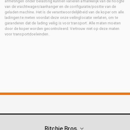
afmetingen onder belasting kunnen variëren afhankelijk van de hoogte
van de vrachtwagen/aanhanger en de configuratie/positie van de
geladen machine. Het is de verantwoordelijkheid van de koper om alle
ladingen te meten voordat deze onze veilinglocatie verlaten, om te
garanderen dat de lading veilig is voor transport. Alle maten moeten
door de koper worden gecontroleerd. Vertrouw niet op deze maten
voor transportdoeleinden.
Ritchie Bros.