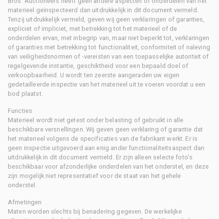
Bros. Auctioneers heeft geen andere aspecten of onderdelen van het
materieel geïnspecteerd dan uitdrukkelijk in dit document vermeld.
Tenzij uitdrukkelijk vermeld, geven wij geen verklaringen of garanties,
expliciet of impliciet, met betrekking tot het materieel of de
onderdelen ervan, met inbegrip van, maar niet beperkt tot, verklaringen
of garanties met betrekking tot functionaliteit, conformiteit of naleving
van veiligheidsnormen of -vereisten van een toepasselijke autoriteit of
regelgevende instantie, geschiktheid voor een bepaald doel of
verkoopbaarheid. U wordt ten zeerste aangeraden uw eigen
gedetailleerde inspectie van het materieel uit te voeren voordat u een
bod plaatst.
Functies
Materieel wordt niet getest onder belasting of gebruikt in alle
beschikbare versnellingen. Wij geven geen verklaring of garantie dat
het materieel volgens de specificaties van de fabrikant werkt. Er is
geen inspectie uitgevoerd aan enig ander functionaliteitsaspect dan
uitdrukkelijk in dit document vermeld. Er zijn alleen selecte foto's
beschikbaar voor afzonderlijke onderdelen van het onderstel, en deze
zijn mogelijk niet representatief voor de staat van het gehele
onderstel.
Afmetingen
Maten worden slechts bij benadering gegeven. De werkelijke