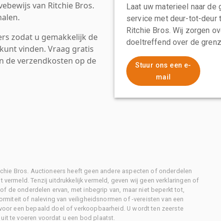
ebewijs van Ritchie Bros.
Laat uw materieel naar de 
alen.
service met deur-tot-deur 
Ritchie Bros. Wij zorgen ov
rs zodat u gemakkelijk de
doeltreffend over de grenz
kunt vinden. Vraag gratis
an de verzendkosten op de
Stuur ons een e-
mail
Ritchie Bros. Auctioneers heeft geen andere aspecten of onderdelen
 vermeld. Tenzij uitdrukkelijk vermeld, geven wij geen verklaringen of
l of de onderdelen ervan, met inbegrip van, maar niet beperkt tot,
formiteit of naleving van veiligheidsnormen of -vereisten van een
d voor een bepaald doel of verkoopbaarheid. U wordt ten zeerste
uit te voeren voordat u een bod plaatst.