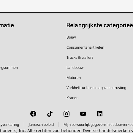
matie
Belangrijkste categorie
Bouw
Consumentenartikelen
Trucks & trailers
borgsommen
Landbouw
Motoren
Vorkheftrucks en magazijnuitrusting
Kranen
cyverklaring
Juridisch beleid
Mijn persoonlijk gegevens niet doorverko
ctioneers, Inc. Alle rechten voorbehouden Diverse handelsmerken 