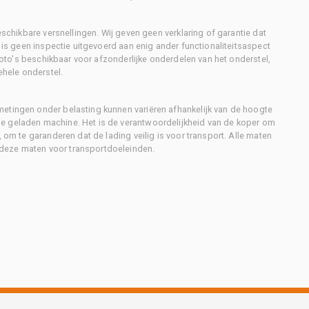
eschikbare versnellingen. Wij geven geen verklaring of garantie dat
r is geen inspectie uitgevoerd aan enig ander functionaliteitsaspect
 foto's beschikbaar voor afzonderlijke onderdelen van het onderstel,
ehele onderstel.
metingen onder belasting kunnen variëren afhankelijk van de hoogte
e geladen machine. Het is de verantwoordelijkheid van de koper om
, om te garanderen dat de lading veilig is voor transport. Alle maten
deze maten voor transportdoeleinden.