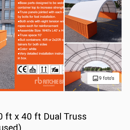
9 foto's
t x 40 ft Dual Truss
nused)