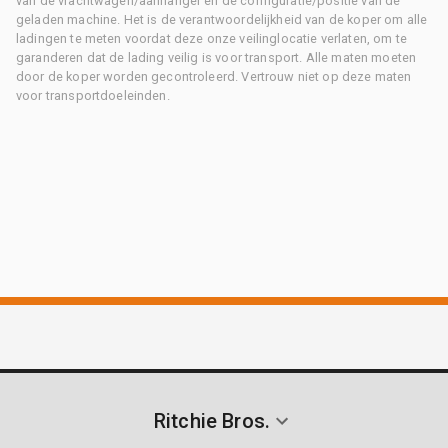
van de vrachtwagen/aanhanger en de configuratie/positie van de
geladen machine. Het is de verantwoordelijkheid van de koper om alle
ladingen te meten voordat deze onze veilinglocatie verlaten, om te
garanderen dat de lading veilig is voor transport. Alle maten moeten
door de koper worden gecontroleerd. Vertrouw niet op deze maten
voor transportdoeleinden.
Ritchie Bros.