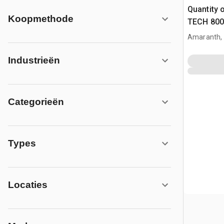
Quantity 
Koopmethode
TECH 800 
Deere 803
Amaranth,
8000R ILS
Industrieën
Categorieën
Types
Locaties