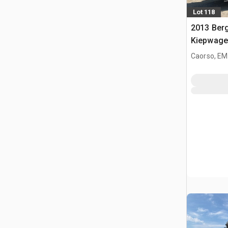
Lot 118
2013 Ber
Kiepwage
knikbestu
Caorso, EM