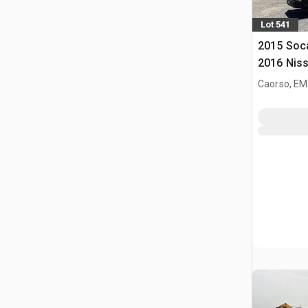
Lot 541
2015 Soc
2016 Niss
NT400 Au
Caorso, EM