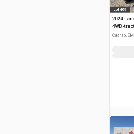
Lot 409
2024 Land
4WD-trac
Caorso, EM