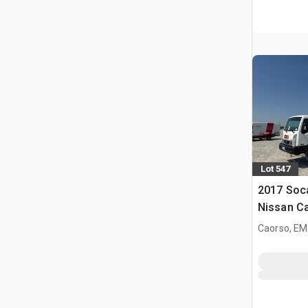
Lot 547
2017 Soc
Nissan Ca
Autohoog
Caorso, EM