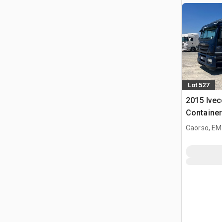
Lot 527
2015 Ivec
Containe
Caorso, EM