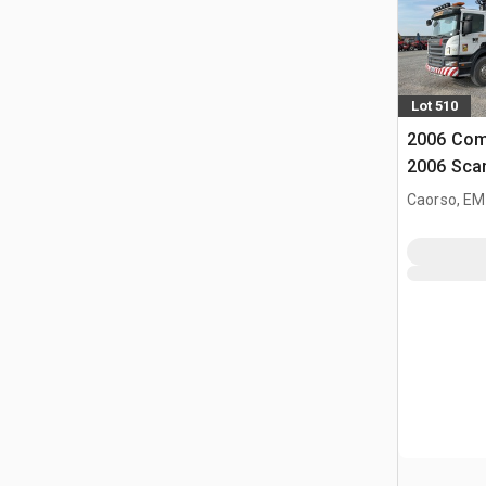
Lot 510
2006 Com
2006 Scan
vrachtwa
Caorso, EM