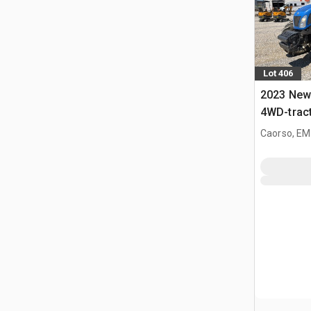
Lot 406
2023 New
4WD-trac
Caorso, EM