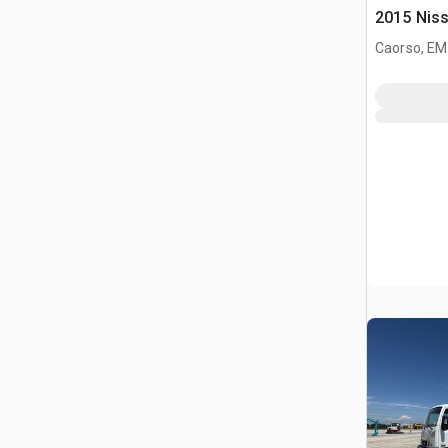
2015 Niss
NT400 Au
Caorso, EM