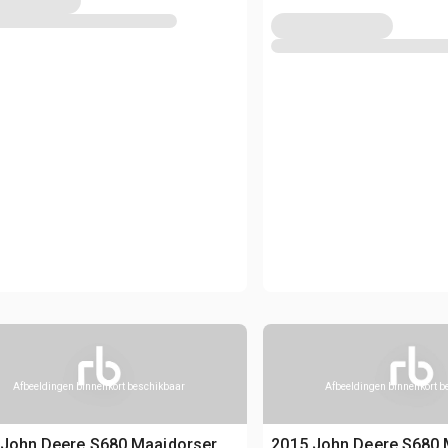
Afbeeldingen binnenkort beschikbaar
Afbeeldingen binnenkort 
 John Deere S680 Maaidorser
2015 John Deere S680 