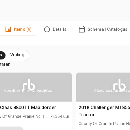
Items (9)
Details
Schema | Catalogus
s
Veiling
ltaten
Afbeeldingen binnenkort beschikbaar
Afbeeldingen binnenkort 
 Claas 8800TT Maaidorser
2018 Challenger MT85
.
Tractor
 Of Grande Prairie No. 1,
1.364 uur
AN
County Of Grande Prairie No
AB, CAN