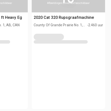
beschikbaar
Afbeeldingen binnenkort beschikbaar
 ft Heavy Eg
2020 Cat 320 Rupsgraafmachine
.
o. 1, AB, CAN
County Of Grande Prairie No. 1,
2.460 uur
AB, CAN