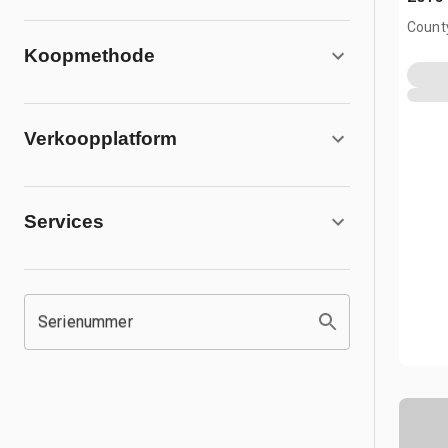
County
AB, C
Koopmethode
Verkoopplatform
Services
Serienummer