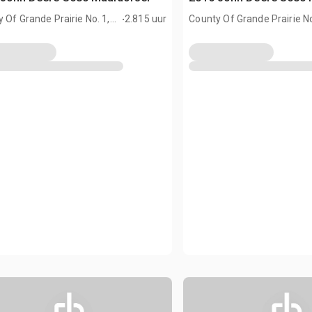
.
 Of Grande Prairie No. 1,
2.815 uur
County Of Grande Prairie No
AN
AB, CAN