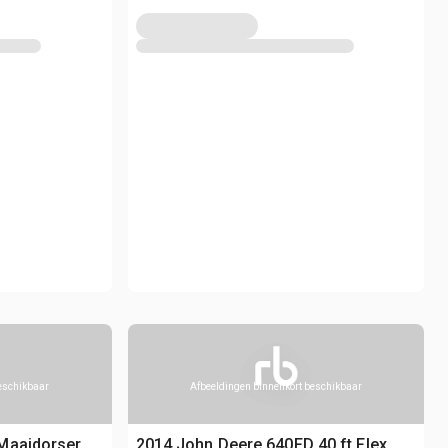
beschikbaar
Afbeeldingen binnenkort beschikbaar
Maaidorser
2014 John Deere 640FD 40 ft Flex