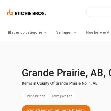
Blader op categorie
Veilingen
Hoe het werkt
Grande Prairie, AB,
Items in County Of Grande Prairie No. 1, AB
Online bieden
Termijnveiling
Registreer om online te bieden