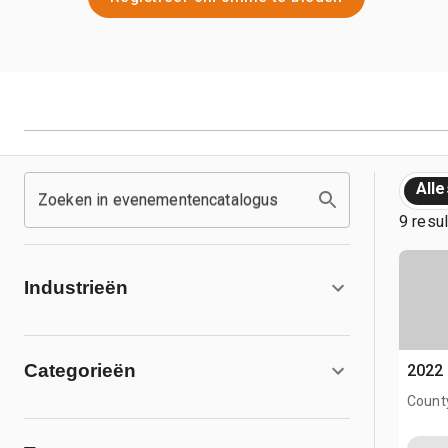
Alle
Zoeken in evenementencatalogus
9 resu
Industrieën
Categorieën
2022
County
AB, C