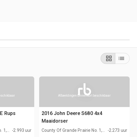
beschikbaar
Afbeeldingen binnenkort beschikbaar
5E Rups
2016 John Deere S680 4x4
Maaidorser
.
.
. 1,
2.993 uur
County Of Grande Prairie No. 1,
2.273 uur
AB, CAN