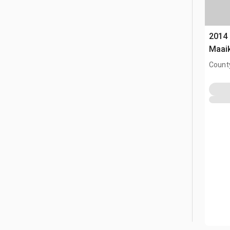
2014 
Maai
County