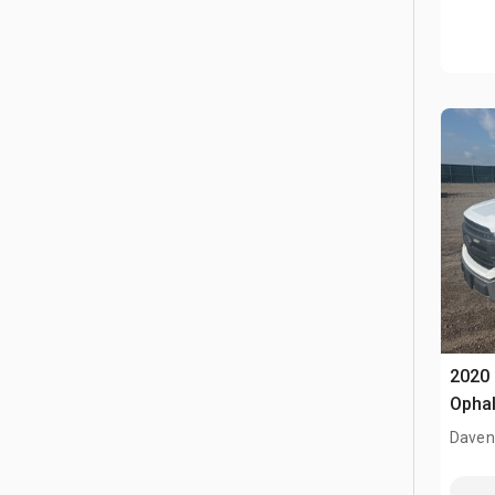
2020 
Opha
Davenp