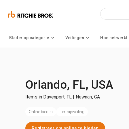
Blader op categorie
Veilingen
Hoe het werkt
Orlando, FL, USA
Items in Davenport, FL | Newnan, GA
Online bieden
Termijnveiling
Registreer om online te bieden