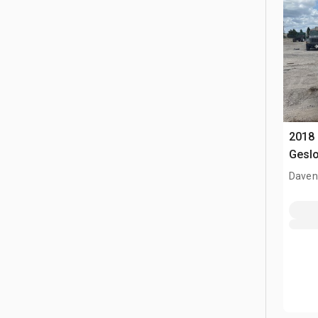
2018 
Gesl
Davenp