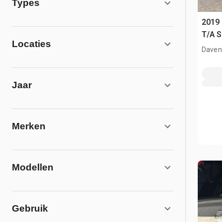
Types
2019 
T/A S
Locaties
Davenp
Jaar
Merken
Modellen
Gebruik