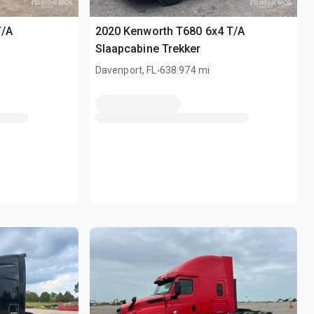
T/A
2020 Kenworth T680 6x4 T/A
Slaapcabine Trekker
.
Davenport, FL
638.974 mi