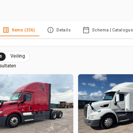
Items (336)
Details
Schema | Catalogu
s
Veiling
sultaten