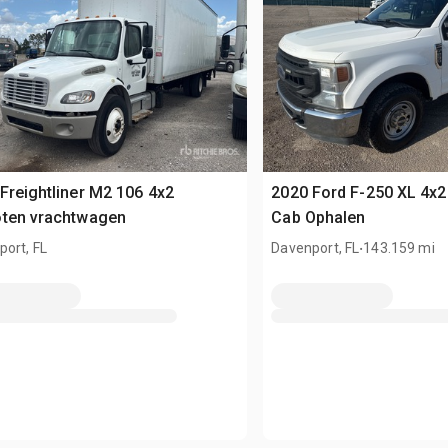
Freightliner M2 106 4x2
2020 Ford F-250 XL 4x2
oten vrachtwagen
Cab Ophalen
.
ort, FL
Davenport, FL
143.159 mi