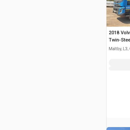
2018 Vol
Twin-Stee
Quad/A-k
Maltby, L3,