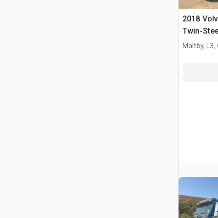
2018 Vol
Twin-Stee
Quad/A-k
Maltby, L3,