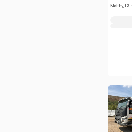
Quad/A-k
Maltby, L3,