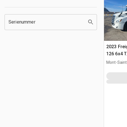
Serienummer
2023 Frei
126 6x4 T
Trekker
Mont-Saint-