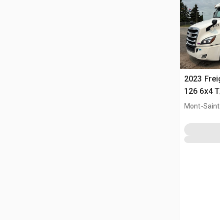
2023 Frei
126 6x4 T
Trekker
Mont-Saint-
QC, CAN