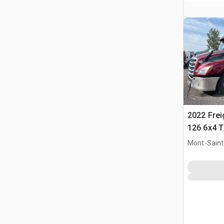
2022 Frei
126 6x4 T
Trekker
Mont-Saint-
QC, CAN