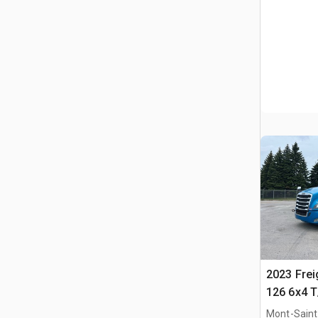
2023 Frei
126 6x4 T
Trekker
Mont-Saint-