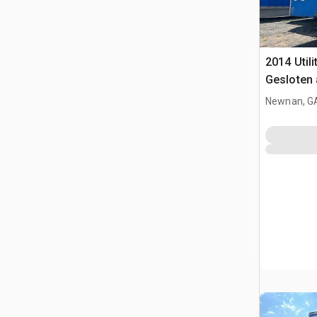
2014 Utili
Gesloten
Newnan, G