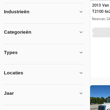
2013 Van 
T2100 6x2
Industrieën
bus
Newnan, G
Categorieën
Types
Locaties
Jaar