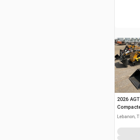
2026 AGT
Compacte
(Unused)
Lebanon, 