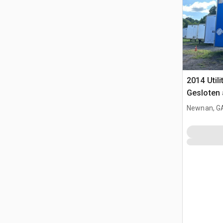
2014 Utili
Gesloten
Newnan, G