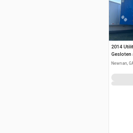
2014 Utili
Gesloten
Newnan, G