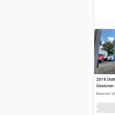
2014 Utili
Gesloten
Newnan, G