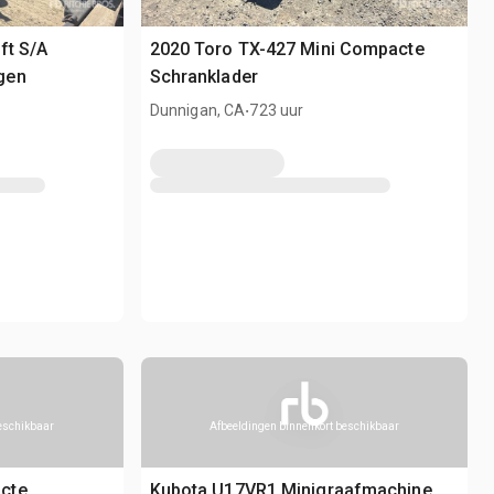
ft S/A
2020 Toro TX-427 Mini Compacte
gen
Schranklader
.
Dunnigan, CA
723 uur
beschikbaar
Afbeeldingen binnenkort beschikbaar
cte
Kubota U17VR1 Minigraafmachine