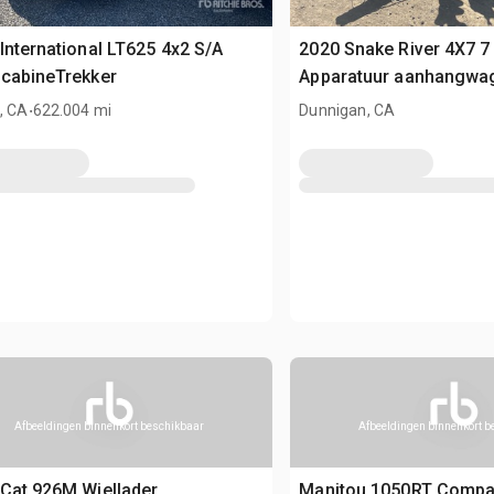
International LT625 4x2 S/A
2020 Snake River 4X7 7 
cabineTrekker
Apparatuur aanhangwa
.
, CA
622.004 mi
Dunnigan, CA
Afbeeldingen binnenkort beschikbaar
Afbeeldingen binnenkort 
Cat 926M Wiellader
Manitou 1050RT Compa