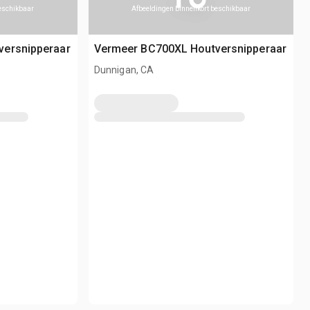
beschikbaar
Afbeeldingen binnenkort beschikbaar
versnipperaar
Vermeer BC700XL Houtversnipperaar
Dunnigan, CA