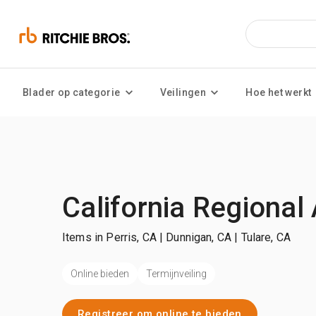
Blader op categorie
Veilingen
Hoe het werkt
California Regional
Items in Perris, CA | Dunnigan, CA | Tulare, CA
Online bieden
Termijnveiling
Registreer om online te bieden