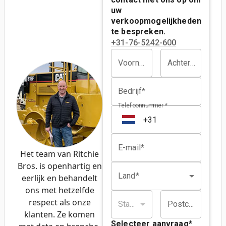
uw
verkoopmogelijkheden
te bespreken.
+31-76-5242-600
Voornaam*
Achternaam*
Bedrijf*
Telefoonnummer *
E-mail*
Het team van Ritchie
Bros. is openhartig en
Land*
eerlijk en behandelt
ons met hetzelfde
respect als onze
Staat/provincie*
Postcode*
klanten. Ze komen
Selecteer aanvraag
*