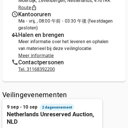
Moerdijk, Zevenbergen, Netherlands, 4761RK
Route
Kantooruren
Ma - vrij, , 08:00 午前 - 03:30 午後 (feestdagen
gesloten)
Halen en brengen
Meer informatie over het leveren en ophalen
van materieel bij deze veilinglocatie
Meer informatie
Contactpersonen
Tel. 31168392200
Veilingevenementen
9 sep - 10 sep
2 dagevenement
Netherlands Unreserved Auction,
NLD