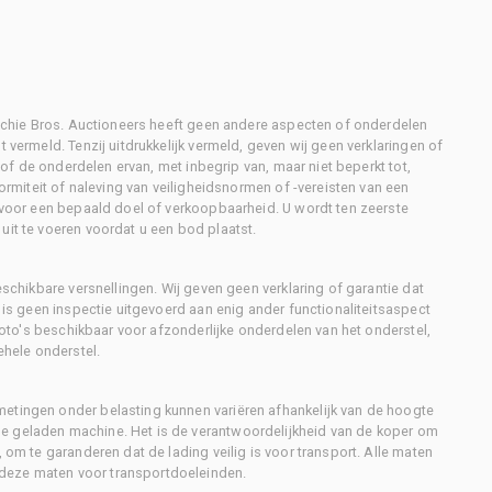
Ritchie Bros. Auctioneers heeft geen andere aspecten of onderdelen
 vermeld. Tenzij uitdrukkelijk vermeld, geven wij geen verklaringen of
l of de onderdelen ervan, met inbegrip van, maar niet beperkt tot,
formiteit of naleving van veiligheidsnormen of -vereisten van een
d voor een bepaald doel of verkoopbaarheid. U wordt ten zeerste
uit te voeren voordat u een bod plaatst.
eschikbare versnellingen. Wij geven geen verklaring of garantie dat
r is geen inspectie uitgevoerd aan enig ander functionaliteitsaspect
 foto's beschikbaar voor afzonderlijke onderdelen van het onderstel,
ehele onderstel.
metingen onder belasting kunnen variëren afhankelijk van de hoogte
e geladen machine. Het is de verantwoordelijkheid van de koper om
, om te garanderen dat de lading veilig is voor transport. Alle maten
deze maten voor transportdoeleinden.