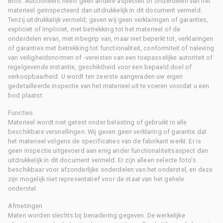
Bros. Auctioneers heeft geen andere aspecten of onderdelen van het
materieel geïnspecteerd dan uitdrukkelijk in dit document vermeld.
Tenzij uitdrukkelijk vermeld, geven wij geen verklaringen of garanties,
expliciet of impliciet, met betrekking tot het materieel of de
onderdelen ervan, met inbegrip van, maar niet beperkt tot, verklaringen
of garanties met betrekking tot functionaliteit, conformiteit of naleving
van veiligheidsnormen of -vereisten van een toepasselijke autoriteit of
regelgevende instantie, geschiktheid voor een bepaald doel of
verkoopbaarheid. U wordt ten zeerste aangeraden uw eigen
gedetailleerde inspectie van het materieel uit te voeren voordat u een
bod plaatst.
Functies
Materieel wordt niet getest onder belasting of gebruikt in alle
beschikbare versnellingen. Wij geven geen verklaring of garantie dat
het materieel volgens de specificaties van de fabrikant werkt. Er is
geen inspectie uitgevoerd aan enig ander functionaliteitsaspect dan
uitdrukkelijk in dit document vermeld. Er zijn alleen selecte foto's
beschikbaar voor afzonderlijke onderdelen van het onderstel, en deze
zijn mogelijk niet representatief voor de staat van het gehele
onderstel.
Afmetingen
Maten worden slechts bij benadering gegeven. De werkelijke