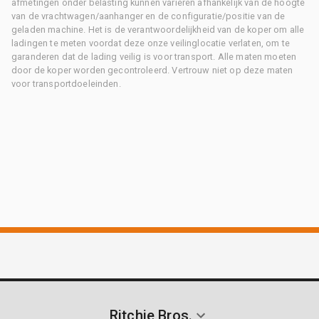
afmetingen onder belasting kunnen variëren afhankelijk van de hoogte
van de vrachtwagen/aanhanger en de configuratie/positie van de
geladen machine. Het is de verantwoordelijkheid van de koper om alle
ladingen te meten voordat deze onze veilinglocatie verlaten, om te
garanderen dat de lading veilig is voor transport. Alle maten moeten
door de koper worden gecontroleerd. Vertrouw niet op deze maten
voor transportdoeleinden.
Ritchie Bros.