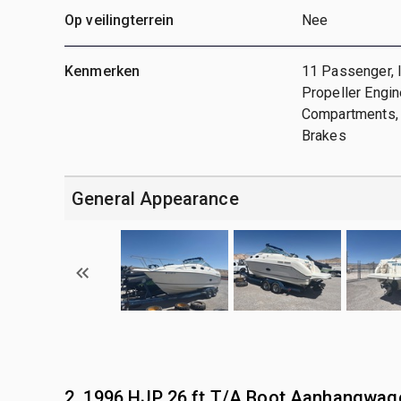
Op veilingterrein
Nee
Kenmerken
11 Passenger, 
Propeller Engin
Compartments, 
Brakes
General Appearance
2. 1996 HJP 26 ft T/A Boot Aanhangwag