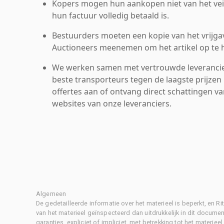
Kopers mogen hun aankopen niet van het veil
hun factuur volledig betaald is.
Bestuurders moeten een kopie van het vrijgav
Auctioneers meenemen om het artikel op te h
We werken samen met vertrouwde leverancie
beste transporteurs tegen de laagste prijzen 
offertes aan of ontvang direct schattingen v
websites van onze leveranciers.
Algemeen
De gedetailleerde informatie over het materieel is beperkt, en 
van het materieel geïnspecteerd dan uitdrukkelijk in dit document
garanties, expliciet of impliciet, met betrekking tot het materiee