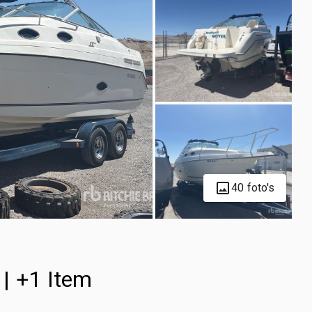
40 foto's
| +1 Item