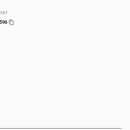
mer
596