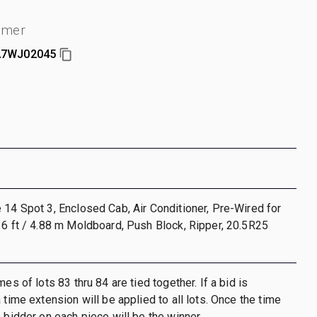
mmer
A7WJ02045
 14 Spot 3, Enclosed Cab, Air Conditioner, Pre-Wired for
16 ft / 4.88 m Moldboard, Push Block, Ripper, 20.5R25
mes of lots 83 thru 84 are tied together. If a bid is
 time extension will be applied to all lots. Once the time
h bidder on each piece will be the winner.