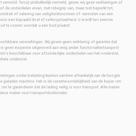
 vermeld. Tenzij uitdrukkelijk vermeld, geven wij geen verklaringen of
l of de onderdelen ervan, met inbegrip van, maar niet beperkt tot,
formiteit of naleving van veiligheidsnormen of -vereisten van een
d voor een bepaald doel of verkoopbaarheid. U wordt ten zeerste
uit te voeren voordat u een bod plaatst.
eschikbare versnellingen. Wij geven geen verklaring of garantie dat
r is geen inspectie uitgevoerd aan enig ander functionaliteitsaspect
 foto's beschikbaar voor afzonderlijke onderdelen van het onderstel,
ehele onderstel.
metingen onder belasting kunnen variëren afhankelijk van de hoogte
e geladen machine. Het is de verantwoordelijkheid van de koper om
, om te garanderen dat de lading veilig is voor transport. Alle maten
deze maten voor transportdoeleinden.