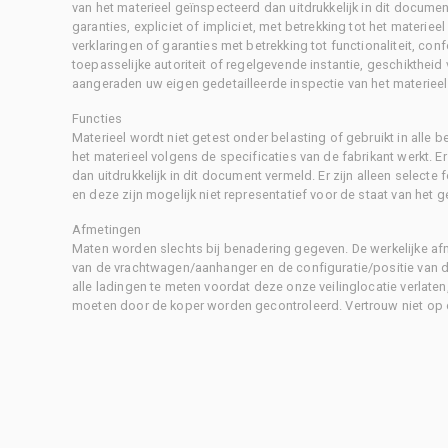
van het materieel geïnspecteerd dan uitdrukkelijk in dit document
garanties, expliciet of impliciet, met betrekking tot het materiee
verklaringen of garanties met betrekking tot functionaliteit, con
toepasselijke autoriteit of regelgevende instantie, geschikthei
aangeraden uw eigen gedetailleerde inspectie van het materieel 
Functies
Materieel wordt niet getest onder belasting of gebruikt in alle b
het materieel volgens de specificaties van de fabrikant werkt. E
dan uitdrukkelijk in dit document vermeld. Er zijn alleen selecte
en deze zijn mogelijk niet representatief voor de staat van het g
Afmetingen
Maten worden slechts bij benadering gegeven. De werkelijke af
van de vrachtwagen/aanhanger en de configuratie/positie van d
alle ladingen te meten voordat deze onze veilinglocatie verlaten
moeten door de koper worden gecontroleerd. Vertrouw niet op 