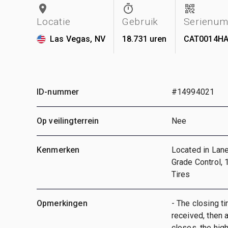
Locatie
Gebruik
Serienu
Las Vegas, NV
18.731 uren
CAT0014H
ID-nummer
#14994021
Op veilingterrein
Nee
Kenmerken
Located in Lane
Grade Control, 
Tires
Opmerkingen
- The closing ti
received, then a
closes, the hig