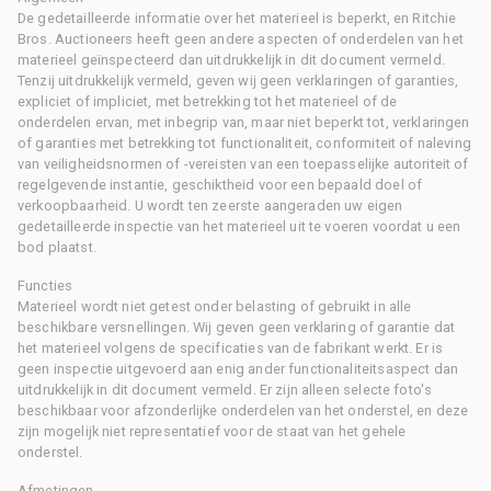
De gedetailleerde informatie over het materieel is beperkt, en Ritchie
Bros. Auctioneers heeft geen andere aspecten of onderdelen van het
materieel geïnspecteerd dan uitdrukkelijk in dit document vermeld.
Tenzij uitdrukkelijk vermeld, geven wij geen verklaringen of garanties,
expliciet of impliciet, met betrekking tot het materieel of de
onderdelen ervan, met inbegrip van, maar niet beperkt tot, verklaringen
of garanties met betrekking tot functionaliteit, conformiteit of naleving
van veiligheidsnormen of -vereisten van een toepasselijke autoriteit of
regelgevende instantie, geschiktheid voor een bepaald doel of
verkoopbaarheid. U wordt ten zeerste aangeraden uw eigen
gedetailleerde inspectie van het materieel uit te voeren voordat u een
bod plaatst.
Functies
Materieel wordt niet getest onder belasting of gebruikt in alle
beschikbare versnellingen. Wij geven geen verklaring of garantie dat
het materieel volgens de specificaties van de fabrikant werkt. Er is
geen inspectie uitgevoerd aan enig ander functionaliteitsaspect dan
uitdrukkelijk in dit document vermeld. Er zijn alleen selecte foto's
beschikbaar voor afzonderlijke onderdelen van het onderstel, en deze
zijn mogelijk niet representatief voor de staat van het gehele
onderstel.
Afmetingen