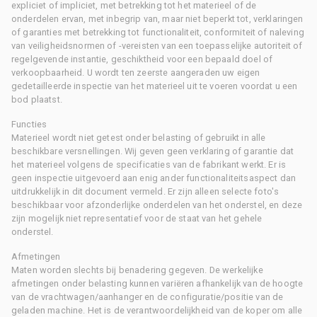
expliciet of impliciet, met betrekking tot het materieel of de
onderdelen ervan, met inbegrip van, maar niet beperkt tot, verklaringen
of garanties met betrekking tot functionaliteit, conformiteit of naleving
van veiligheidsnormen of -vereisten van een toepasselijke autoriteit of
regelgevende instantie, geschiktheid voor een bepaald doel of
verkoopbaarheid. U wordt ten zeerste aangeraden uw eigen
gedetailleerde inspectie van het materieel uit te voeren voordat u een
bod plaatst.
Functies
Materieel wordt niet getest onder belasting of gebruikt in alle
beschikbare versnellingen. Wij geven geen verklaring of garantie dat
het materieel volgens de specificaties van de fabrikant werkt. Er is
geen inspectie uitgevoerd aan enig ander functionaliteitsaspect dan
uitdrukkelijk in dit document vermeld. Er zijn alleen selecte foto's
beschikbaar voor afzonderlijke onderdelen van het onderstel, en deze
zijn mogelijk niet representatief voor de staat van het gehele
onderstel.
Afmetingen
Maten worden slechts bij benadering gegeven. De werkelijke
afmetingen onder belasting kunnen variëren afhankelijk van de hoogte
van de vrachtwagen/aanhanger en de configuratie/positie van de
geladen machine. Het is de verantwoordelijkheid van de koper om alle