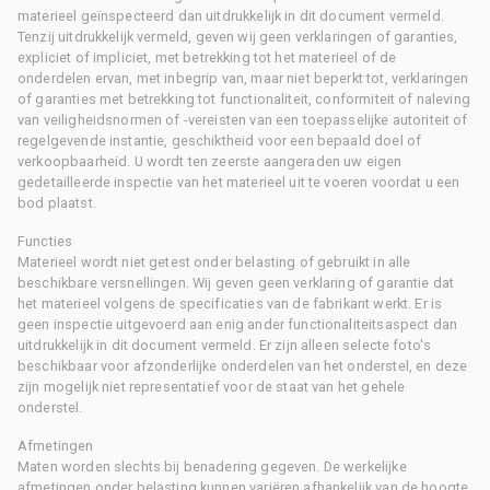
materieel geïnspecteerd dan uitdrukkelijk in dit document vermeld.
Tenzij uitdrukkelijk vermeld, geven wij geen verklaringen of garanties,
expliciet of impliciet, met betrekking tot het materieel of de
onderdelen ervan, met inbegrip van, maar niet beperkt tot, verklaringen
of garanties met betrekking tot functionaliteit, conformiteit of naleving
van veiligheidsnormen of -vereisten van een toepasselijke autoriteit of
regelgevende instantie, geschiktheid voor een bepaald doel of
verkoopbaarheid. U wordt ten zeerste aangeraden uw eigen
gedetailleerde inspectie van het materieel uit te voeren voordat u een
bod plaatst.
Functies
Materieel wordt niet getest onder belasting of gebruikt in alle
beschikbare versnellingen. Wij geven geen verklaring of garantie dat
het materieel volgens de specificaties van de fabrikant werkt. Er is
geen inspectie uitgevoerd aan enig ander functionaliteitsaspect dan
uitdrukkelijk in dit document vermeld. Er zijn alleen selecte foto's
beschikbaar voor afzonderlijke onderdelen van het onderstel, en deze
zijn mogelijk niet representatief voor de staat van het gehele
onderstel.
Afmetingen
Maten worden slechts bij benadering gegeven. De werkelijke
afmetingen onder belasting kunnen variëren afhankelijk van de hoogte