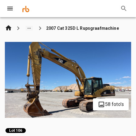
2007 Cat 325D L Rupsgraafmachine
58 foto's
Lot 106