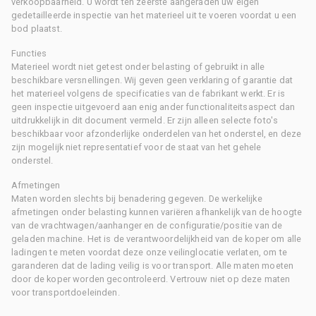
verkoopbaarheid. U wordt ten zeerste aangeraden uw eigen
gedetailleerde inspectie van het materieel uit te voeren voordat u een
bod plaatst.
Functies
Materieel wordt niet getest onder belasting of gebruikt in alle
beschikbare versnellingen. Wij geven geen verklaring of garantie dat
het materieel volgens de specificaties van de fabrikant werkt. Er is
geen inspectie uitgevoerd aan enig ander functionaliteitsaspect dan
uitdrukkelijk in dit document vermeld. Er zijn alleen selecte foto's
beschikbaar voor afzonderlijke onderdelen van het onderstel, en deze
zijn mogelijk niet representatief voor de staat van het gehele
onderstel.
Afmetingen
Maten worden slechts bij benadering gegeven. De werkelijke
afmetingen onder belasting kunnen variëren afhankelijk van de hoogte
van de vrachtwagen/aanhanger en de configuratie/positie van de
geladen machine. Het is de verantwoordelijkheid van de koper om alle
ladingen te meten voordat deze onze veilinglocatie verlaten, om te
garanderen dat de lading veilig is voor transport. Alle maten moeten
door de koper worden gecontroleerd. Vertrouw niet op deze maten
voor transportdoeleinden.