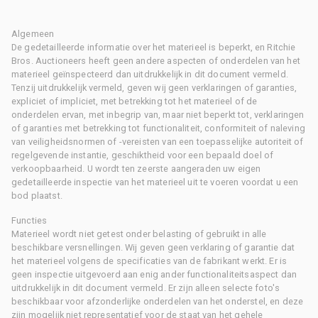
Algemeen
De gedetailleerde informatie over het materieel is beperkt, en Ritchie
Bros. Auctioneers heeft geen andere aspecten of onderdelen van het
materieel geïnspecteerd dan uitdrukkelijk in dit document vermeld.
Tenzij uitdrukkelijk vermeld, geven wij geen verklaringen of garanties,
expliciet of impliciet, met betrekking tot het materieel of de
onderdelen ervan, met inbegrip van, maar niet beperkt tot, verklaringen
of garanties met betrekking tot functionaliteit, conformiteit of naleving
van veiligheidsnormen of -vereisten van een toepasselijke autoriteit of
regelgevende instantie, geschiktheid voor een bepaald doel of
verkoopbaarheid. U wordt ten zeerste aangeraden uw eigen
gedetailleerde inspectie van het materieel uit te voeren voordat u een
bod plaatst.
Functies
Materieel wordt niet getest onder belasting of gebruikt in alle
beschikbare versnellingen. Wij geven geen verklaring of garantie dat
het materieel volgens de specificaties van de fabrikant werkt. Er is
geen inspectie uitgevoerd aan enig ander functionaliteitsaspect dan
uitdrukkelijk in dit document vermeld. Er zijn alleen selecte foto's
beschikbaar voor afzonderlijke onderdelen van het onderstel, en deze
zijn mogelijk niet representatief voor de staat van het gehele