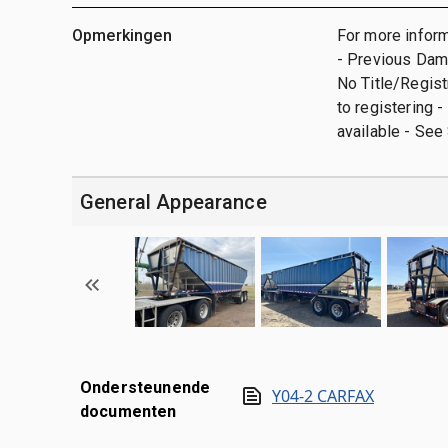
Opmerkingen
For more inform
- Previous Dama
No Title/Regist
to registering 
available - Se
General Appearance
Ondersteunende
Y04-2 CARFAX
documenten