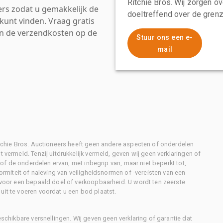
Ritchie Bros. Wij zorgen ov
rs zodat u gemakkelijk de
doeltreffend over de grenz
kunt vinden. Vraag gratis
an de verzendkosten op de
Stuur ons een e-
mail
Ritchie Bros. Auctioneers heeft geen andere aspecten of onderdelen
 vermeld. Tenzij uitdrukkelijk vermeld, geven wij geen verklaringen of
l of de onderdelen ervan, met inbegrip van, maar niet beperkt tot,
formiteit of naleving van veiligheidsnormen of -vereisten van een
d voor een bepaald doel of verkoopbaarheid. U wordt ten zeerste
uit te voeren voordat u een bod plaatst.
eschikbare versnellingen. Wij geven geen verklaring of garantie dat