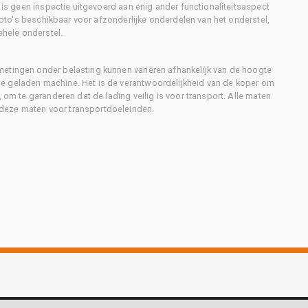
r is geen inspectie uitgevoerd aan enig ander functionaliteitsaspect
 foto's beschikbaar voor afzonderlijke onderdelen van het onderstel,
ehele onderstel.
metingen onder belasting kunnen variëren afhankelijk van de hoogte
e geladen machine. Het is de verantwoordelijkheid van de koper om
, om te garanderen dat de lading veilig is voor transport. Alle maten
deze maten voor transportdoeleinden.