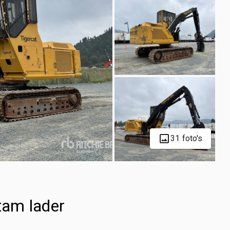
31 foto's
tam lader