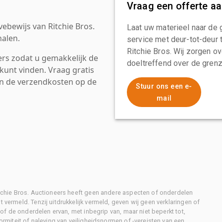
Vraag een offerte a
ebewijs van Ritchie Bros.
Laat uw materieel naar de 
alen.
service met deur-tot-deur 
Ritchie Bros. Wij zorgen ov
rs zodat u gemakkelijk de
doeltreffend over de grenz
kunt vinden. Vraag gratis
an de verzendkosten op de
Stuur ons een e-
mail
Ritchie Bros. Auctioneers heeft geen andere aspecten of onderdelen
 vermeld. Tenzij uitdrukkelijk vermeld, geven wij geen verklaringen of
l of de onderdelen ervan, met inbegrip van, maar niet beperkt tot,
formiteit of naleving van veiligheidsnormen of -vereisten van een