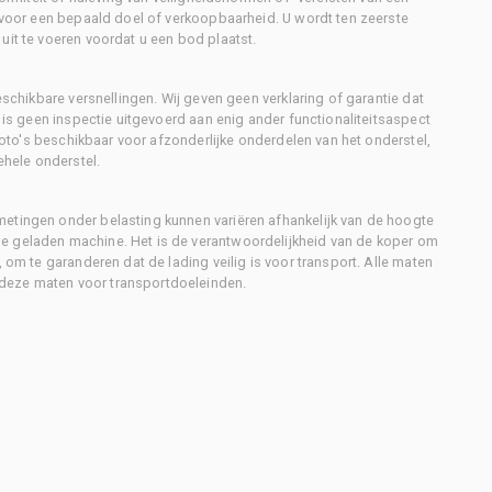
d voor een bepaald doel of verkoopbaarheid. U wordt ten zeerste
uit te voeren voordat u een bod plaatst.
eschikbare versnellingen. Wij geven geen verklaring of garantie dat
r is geen inspectie uitgevoerd aan enig ander functionaliteitsaspect
 foto's beschikbaar voor afzonderlijke onderdelen van het onderstel,
ehele onderstel.
metingen onder belasting kunnen variëren afhankelijk van de hoogte
e geladen machine. Het is de verantwoordelijkheid van de koper om
, om te garanderen dat de lading veilig is voor transport. Alle maten
deze maten voor transportdoeleinden.