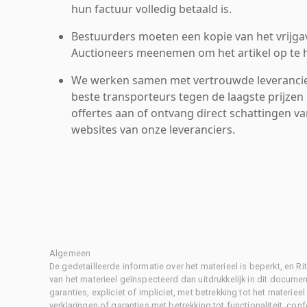
hun factuur volledig betaald is.
Bestuurders moeten een kopie van het vrijgav
Auctioneers meenemen om het artikel op te h
We werken samen met vertrouwde leverancie
beste transporteurs tegen de laagste prijzen 
offertes aan of ontvang direct schattingen v
websites van onze leveranciers.
Algemeen
De gedetailleerde informatie over het materieel is beperkt, en 
van het materieel geïnspecteerd dan uitdrukkelijk in dit document
garanties, expliciet of impliciet, met betrekking tot het materiee
verklaringen of garanties met betrekking tot functionaliteit, con