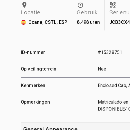
Locatie
Gebruik
Serien
Ocana, CSTL, ESP
8.498 uren
JCB3CX4
ID-nummer
#15328751
Op veilingterrein
Nee
Kenmerken
Enclosed Cab, A
Opmerkingen
Matriculado en
DISPONIBLE/ 
General Appearance