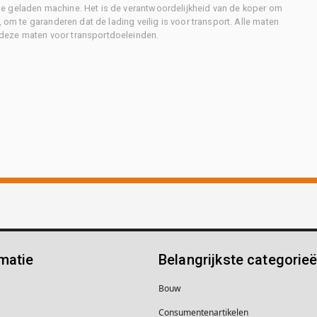
e geladen machine. Het is de verantwoordelijkheid van de koper om
, om te garanderen dat de lading veilig is voor transport. Alle maten
deze maten voor transportdoeleinden.
matie
Belangrijkste categorie
Bouw
Consumentenartikelen