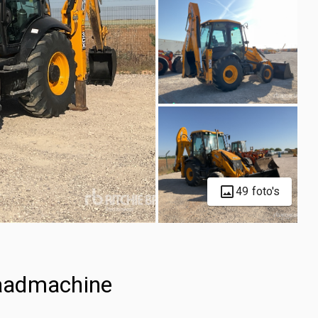
49 foto's
aadmachine