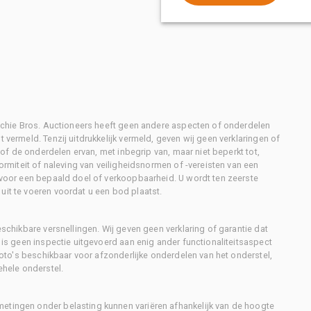
Ritchie Bros. Auctioneers heeft geen andere aspecten of onderdelen
 vermeld. Tenzij uitdrukkelijk vermeld, geven wij geen verklaringen of
l of de onderdelen ervan, met inbegrip van, maar niet beperkt tot,
formiteit of naleving van veiligheidsnormen of -vereisten van een
d voor een bepaald doel of verkoopbaarheid. U wordt ten zeerste
uit te voeren voordat u een bod plaatst.
eschikbare versnellingen. Wij geven geen verklaring of garantie dat
r is geen inspectie uitgevoerd aan enig ander functionaliteitsaspect
 foto's beschikbaar voor afzonderlijke onderdelen van het onderstel,
ehele onderstel.
metingen onder belasting kunnen variëren afhankelijk van de hoogte