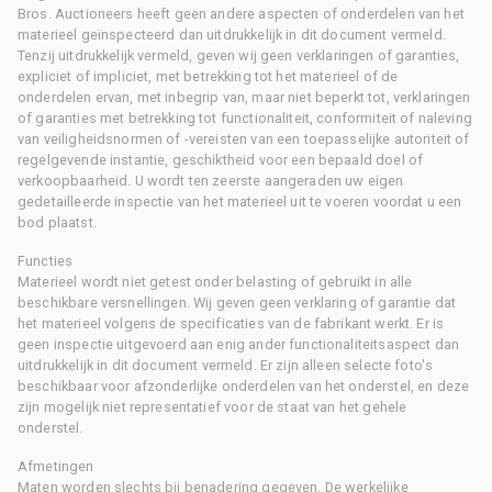
Bros. Auctioneers heeft geen andere aspecten of onderdelen van het
materieel geïnspecteerd dan uitdrukkelijk in dit document vermeld.
Tenzij uitdrukkelijk vermeld, geven wij geen verklaringen of garanties,
expliciet of impliciet, met betrekking tot het materieel of de
onderdelen ervan, met inbegrip van, maar niet beperkt tot, verklaringen
of garanties met betrekking tot functionaliteit, conformiteit of naleving
van veiligheidsnormen of -vereisten van een toepasselijke autoriteit of
regelgevende instantie, geschiktheid voor een bepaald doel of
verkoopbaarheid. U wordt ten zeerste aangeraden uw eigen
gedetailleerde inspectie van het materieel uit te voeren voordat u een
bod plaatst.
Functies
Materieel wordt niet getest onder belasting of gebruikt in alle
beschikbare versnellingen. Wij geven geen verklaring of garantie dat
het materieel volgens de specificaties van de fabrikant werkt. Er is
geen inspectie uitgevoerd aan enig ander functionaliteitsaspect dan
uitdrukkelijk in dit document vermeld. Er zijn alleen selecte foto's
beschikbaar voor afzonderlijke onderdelen van het onderstel, en deze
zijn mogelijk niet representatief voor de staat van het gehele
onderstel.
Afmetingen
Maten worden slechts bij benadering gegeven. De werkelijke