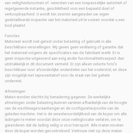
van veiligheidsnormen of -vereisten van een toepasselijke autoriteit of
regelgevende instantie, geschiktheid voor een bepaald doel of
verkoopbaarheid. U wordt ten zeerste aangeraden uw eigen
gedetailleerde inspectie van het materieel uit te voeren voordat u een
bod plaatst.
Functies
Materieel wordt niet getest onder belasting of gebruikt in alle
beschikbare versnellingen. Wij geven geen verklaring of garantie dat
het materieel volgens de specificaties van de fabrikant werkt. Er is
geen inspectie uitgevoerd aan enig ander functionaliteitsaspect dan
uitdrukkelijk in dit document vermeld. Er zijn alleen selecte foto's
beschikbaar voor afzonderlijke onderdelen van het onderstel, en deze
zijn mogelijk niet representatief voor de staat van het gehele
onderstel.
Afmetingen
Maten worden slechts bij benadering gegeven. De werkelijke
afmetingen onder belasting kunnen variëren afhankelijk van de hoogte
van de vrachtwagen/aanhanger en de configuratie/positie van de
geladen machine. Het is de verantwoordelijkheid van de koper om alle
ladingen te meten voordat deze onze veilinglocatie verlaten, om te
garanderen dat de lading veilig is voor transport. Alle maten moeten
door de koper worden gecontroleerd. Vertrouw niet op deze maten