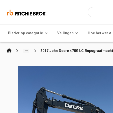
Blader op categorie
Veilingen
Hoe het werkt
2017 John Deere 470G LC Rupsgraafmach