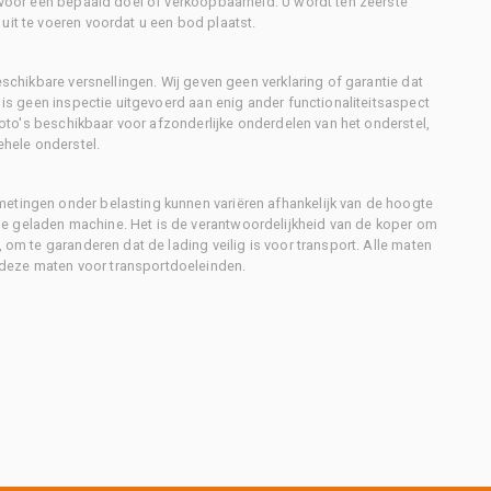
d voor een bepaald doel of verkoopbaarheid. U wordt ten zeerste
uit te voeren voordat u een bod plaatst.
eschikbare versnellingen. Wij geven geen verklaring of garantie dat
r is geen inspectie uitgevoerd aan enig ander functionaliteitsaspect
 foto's beschikbaar voor afzonderlijke onderdelen van het onderstel,
ehele onderstel.
metingen onder belasting kunnen variëren afhankelijk van de hoogte
e geladen machine. Het is de verantwoordelijkheid van de koper om
, om te garanderen dat de lading veilig is voor transport. Alle maten
deze maten voor transportdoeleinden.