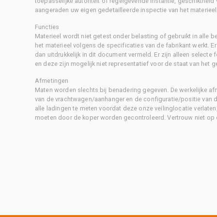
toepasselijke autoriteit of regelgevende instantie, geschikthei
aangeraden uw eigen gedetailleerde inspectie van het materieel 
Functies
Materieel wordt niet getest onder belasting of gebruikt in alle b
het materieel volgens de specificaties van de fabrikant werkt. E
dan uitdrukkelijk in dit document vermeld. Er zijn alleen selecte
en deze zijn mogelijk niet representatief voor de staat van het g
Afmetingen
Maten worden slechts bij benadering gegeven. De werkelijke af
van de vrachtwagen/aanhanger en de configuratie/positie van d
alle ladingen te meten voordat deze onze veilinglocatie verlaten
moeten door de koper worden gecontroleerd. Vertrouw niet op 