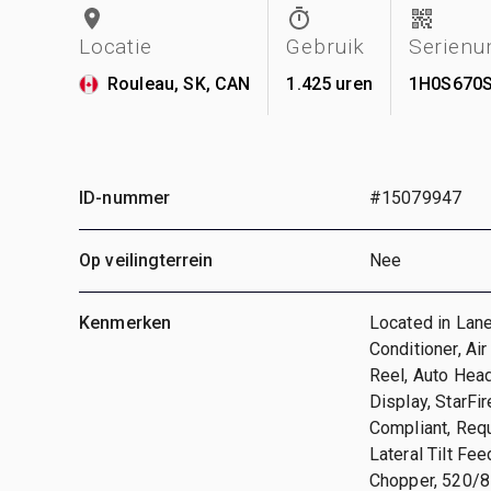
Locatie
Gebruik
Serien
Rouleau, SK, CAN
1.425 uren
1H0S670
ID-nummer
#15079947
Op veilingterrein
Nee
Kenmerken
Located in Lane
Conditioner, Ai
Reel, Auto Hea
Display, StarF
Compliant, Requ
Lateral Tilt Fe
Chopper, 520/8