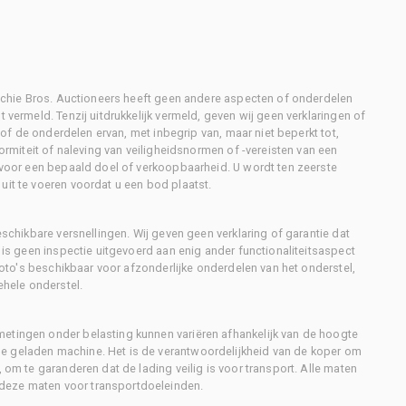
Ritchie Bros. Auctioneers heeft geen andere aspecten of onderdelen
 vermeld. Tenzij uitdrukkelijk vermeld, geven wij geen verklaringen of
l of de onderdelen ervan, met inbegrip van, maar niet beperkt tot,
formiteit of naleving van veiligheidsnormen of -vereisten van een
d voor een bepaald doel of verkoopbaarheid. U wordt ten zeerste
uit te voeren voordat u een bod plaatst.
eschikbare versnellingen. Wij geven geen verklaring of garantie dat
r is geen inspectie uitgevoerd aan enig ander functionaliteitsaspect
 foto's beschikbaar voor afzonderlijke onderdelen van het onderstel,
ehele onderstel.
metingen onder belasting kunnen variëren afhankelijk van de hoogte
e geladen machine. Het is de verantwoordelijkheid van de koper om
, om te garanderen dat de lading veilig is voor transport. Alle maten
deze maten voor transportdoeleinden.