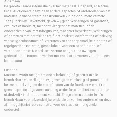
Algemeen
De gedetailleerde informatie over het materieel is beperkt, en Ritchie
Bros. Auctioneers heeft geen andere aspecten of onderdelen van het
materieel geïnspecteerd dan uitdrukkelijk in dit document vermeld.
Tenzij uitdrukkelijk vermeld, geven wij geen verklaringen of garanties,
expliciet of impliciet, met betrekking tot het materieel of de
onderdelen ervan, met inbegrip van, maar niet beperkt tot, verklaringen
of garanties met betrekking tot functionaliteit, conformiteit of naleving
van veiligheidsnormen of -vereisten van een toepasselijke autoriteit of
regelgevende instantie, geschiktheid voor een bepaald doel of
verkoopbaarheid. U wordt ten zeerste aangeraden uw eigen
gedetailleerde inspectie van het materieel uit te voeren voordat u een
bod plaatst.
Functies
Materieel wordt niet getest onder belasting of gebruikt in alle
beschikbare versnellingen. Wij geven geen verklaring of garantie dat
het materieel volgens de specificaties van de fabrikant werkt. Er is
geen inspectie uitgevoerd aan enig ander functionaliteitsaspect dan
uitdrukkelijk in dit document vermeld. Er zijn alleen selecte foto's
beschikbaar voor afzonderlijke onderdelen van het onderstel, en deze
zijn mogelijk niet representatief voor de staat van het gehele
onderstel.