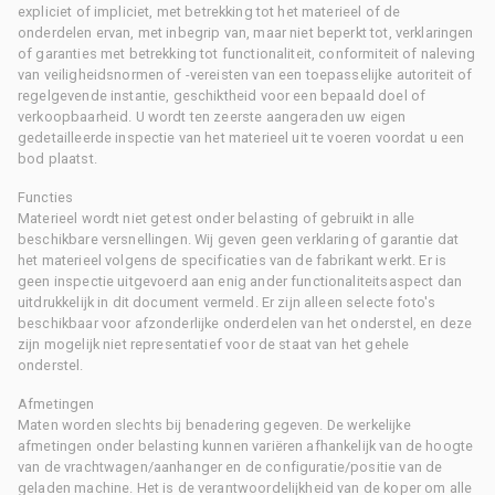
expliciet of impliciet, met betrekking tot het materieel of de
onderdelen ervan, met inbegrip van, maar niet beperkt tot, verklaringen
of garanties met betrekking tot functionaliteit, conformiteit of naleving
van veiligheidsnormen of -vereisten van een toepasselijke autoriteit of
regelgevende instantie, geschiktheid voor een bepaald doel of
verkoopbaarheid. U wordt ten zeerste aangeraden uw eigen
gedetailleerde inspectie van het materieel uit te voeren voordat u een
bod plaatst.
Functies
Materieel wordt niet getest onder belasting of gebruikt in alle
beschikbare versnellingen. Wij geven geen verklaring of garantie dat
het materieel volgens de specificaties van de fabrikant werkt. Er is
geen inspectie uitgevoerd aan enig ander functionaliteitsaspect dan
uitdrukkelijk in dit document vermeld. Er zijn alleen selecte foto's
beschikbaar voor afzonderlijke onderdelen van het onderstel, en deze
zijn mogelijk niet representatief voor de staat van het gehele
onderstel.
Afmetingen
Maten worden slechts bij benadering gegeven. De werkelijke
afmetingen onder belasting kunnen variëren afhankelijk van de hoogte
van de vrachtwagen/aanhanger en de configuratie/positie van de
geladen machine. Het is de verantwoordelijkheid van de koper om alle