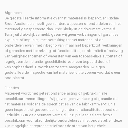
Algemeen
De gedetailleerde informatie over het materieel is beperkt, en Ritchie
Bros. Auctioneers heeft geen andere aspecten of onderdelen van het
materieel geïnspecteerd dan uitdrukkelijk in dit document vermeld.
Tenzij uitdrukkelijk vermeld, geven wij geen verklaringen of garanties,
expliciet of impliciet, met betrekking tot het materieel of de
onderdelen ervan, met inbegrip van, maar niet beperkt tot, verklaringen
of garanties met betrekking tot functionaliteit, conformiteit of naleving
van veiligheidsnormen of -vereisten van een toepasselijke autoriteit of
regelgevende instantie, geschiktheid voor een bepaald doel of
verkoopbaarheid. U wordt ten zeerste aangeraden uw eigen
gedetailleerde inspectie van het materieel uit te voeren voordat u een
bod plaatst.
Functies
Materieel wordt niet getest onder belasting of gebruikt in alle
beschikbare versnellingen. Wij geven geen verklaring of garantie dat
het materieel volgens de specificaties van de fabrikant werkt. Er is
geen inspectie uitgevoerd aan enig ander functionaliteitsaspect dan
uitdrukkelijk in dit document vermeld. Er zijn alleen selecte foto's
beschikbaar voor afzonderlijke onderdelen van het onderstel, en deze
zijn mogelijk niet representatief voor de staat van het gehele