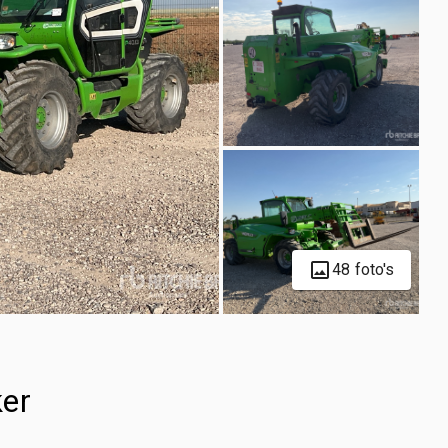
48 foto's
ker