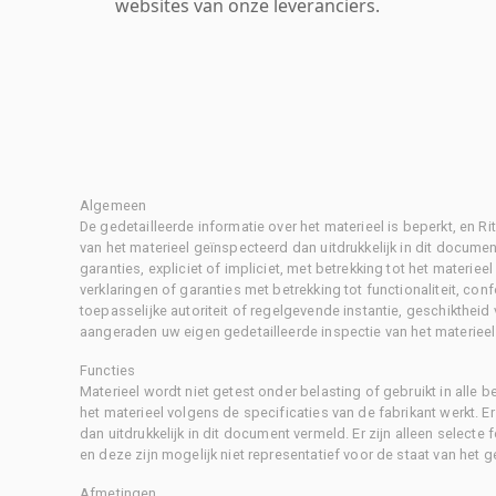
websites van onze leveranciers.
Algemeen
De gedetailleerde informatie over het materieel is beperkt, en 
van het materieel geïnspecteerd dan uitdrukkelijk in dit document
garanties, expliciet of impliciet, met betrekking tot het materiee
verklaringen of garanties met betrekking tot functionaliteit, con
toepasselijke autoriteit of regelgevende instantie, geschikthei
aangeraden uw eigen gedetailleerde inspectie van het materieel 
Functies
Materieel wordt niet getest onder belasting of gebruikt in alle b
het materieel volgens de specificaties van de fabrikant werkt. E
dan uitdrukkelijk in dit document vermeld. Er zijn alleen selecte
en deze zijn mogelijk niet representatief voor de staat van het g
Afmetingen