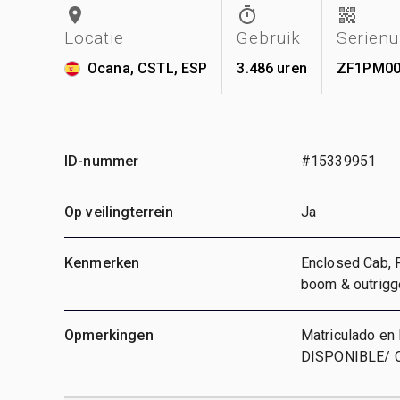
Locatie
Gebruik
Serien
Ocana, CSTL, ESP
3.486 uren
ZF1PM00
ID-nummer
#15339951
Op veilingterrein
Ja
Kenmerken
Enclosed Cab, F
boom & outrigge
Opmerkingen
Matriculado en
DISPONIBLE/ 