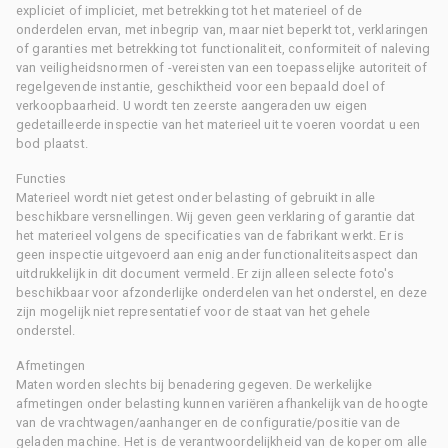
expliciet of impliciet, met betrekking tot het materieel of de
onderdelen ervan, met inbegrip van, maar niet beperkt tot, verklaringen
of garanties met betrekking tot functionaliteit, conformiteit of naleving
van veiligheidsnormen of -vereisten van een toepasselijke autoriteit of
regelgevende instantie, geschiktheid voor een bepaald doel of
verkoopbaarheid. U wordt ten zeerste aangeraden uw eigen
gedetailleerde inspectie van het materieel uit te voeren voordat u een
bod plaatst.
Functies
Materieel wordt niet getest onder belasting of gebruikt in alle
beschikbare versnellingen. Wij geven geen verklaring of garantie dat
het materieel volgens de specificaties van de fabrikant werkt. Er is
geen inspectie uitgevoerd aan enig ander functionaliteitsaspect dan
uitdrukkelijk in dit document vermeld. Er zijn alleen selecte foto's
beschikbaar voor afzonderlijke onderdelen van het onderstel, en deze
zijn mogelijk niet representatief voor de staat van het gehele
onderstel.
Afmetingen
Maten worden slechts bij benadering gegeven. De werkelijke
afmetingen onder belasting kunnen variëren afhankelijk van de hoogte
van de vrachtwagen/aanhanger en de configuratie/positie van de
geladen machine. Het is de verantwoordelijkheid van de koper om alle