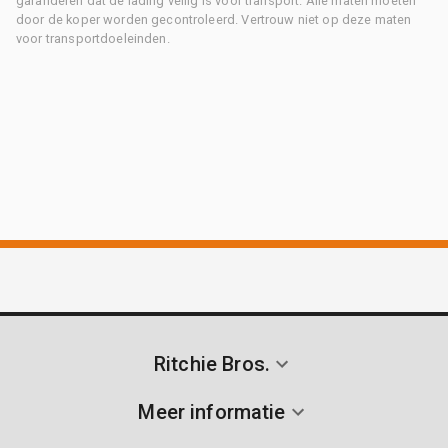
garanderen dat de lading veilig is voor transport. Alle maten moeten
door de koper worden gecontroleerd. Vertrouw niet op deze maten
voor transportdoeleinden.
Ritchie Bros.
Meer informatie