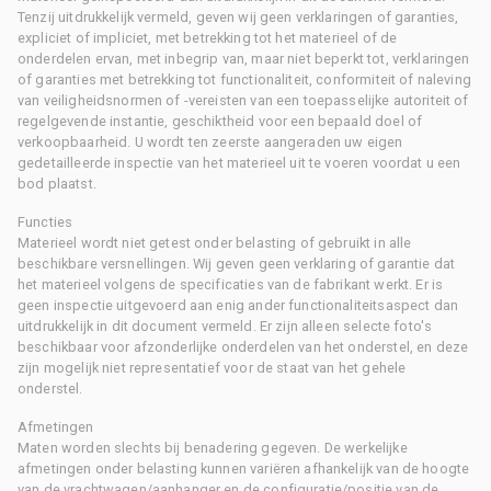
Tenzij uitdrukkelijk vermeld, geven wij geen verklaringen of garanties,
expliciet of impliciet, met betrekking tot het materieel of de
onderdelen ervan, met inbegrip van, maar niet beperkt tot, verklaringen
of garanties met betrekking tot functionaliteit, conformiteit of naleving
van veiligheidsnormen of -vereisten van een toepasselijke autoriteit of
regelgevende instantie, geschiktheid voor een bepaald doel of
verkoopbaarheid. U wordt ten zeerste aangeraden uw eigen
gedetailleerde inspectie van het materieel uit te voeren voordat u een
bod plaatst.
Functies
Materieel wordt niet getest onder belasting of gebruikt in alle
beschikbare versnellingen. Wij geven geen verklaring of garantie dat
het materieel volgens de specificaties van de fabrikant werkt. Er is
geen inspectie uitgevoerd aan enig ander functionaliteitsaspect dan
uitdrukkelijk in dit document vermeld. Er zijn alleen selecte foto's
beschikbaar voor afzonderlijke onderdelen van het onderstel, en deze
zijn mogelijk niet representatief voor de staat van het gehele
onderstel.
Afmetingen
Maten worden slechts bij benadering gegeven. De werkelijke
afmetingen onder belasting kunnen variëren afhankelijk van de hoogte
van de vrachtwagen/aanhanger en de configuratie/positie van de