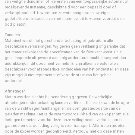
van veiligheidsnormen of -vereisten van een toepasselijke autoriteit of
regelgevende instantie, geschiktheid voor een bepaald doel of
verkoopbaarheid. U wordt ten zeerste aangeraden uw eigen
gedetailleerde inspectie van het materieel uit te voeren voordat u een
bod plaatst.
Functies
Materieel wordt niet getest onder belasting of gebruikt in alle
beschikbare versnellingen. Wij geven geen verklaring of garantie dat
het materieel volgens de specificaties van de fabrikant werkt. Er is
geen inspectie uitgevoerd aan enig ander functionaliteitsaspect dan
uitdrukkelijk in dit document vermeld. Er zijn alleen selecte foto's
beschikbaar voor afzonderlijke onderdelen van het onderstel, en deze
zijn mogelijk niet representatief voor de staat van het gehele
onderstel.
Afmetingen
Maten worden slechts bij benadering gegeven. De werkelijke
afmetingen onder belasting kunnen variëren afhankelijk van de hoogte
van de vrachtwagen/aanhanger en de configuratie/positie van de
geladen machine. Het is de verantwoordelijkheid van de koper om alle
ladingen te meten voordat deze onze veilinglocatie verlaten, om te
garanderen dat de lading veilig is voor transport. Alle maten moeten
door de koper worden gecontroleerd. Vertrouw niet op deze maten