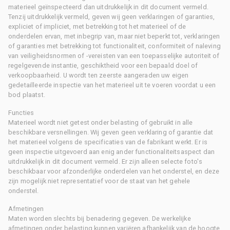
materieel geïnspecteerd dan uitdrukkelijk in dit document vermeld.
Tenzij uitdrukkelijk vermeld, geven wij geen verklaringen of garanties,
expliciet of impliciet, met betrekking tot het materieel of de
onderdelen ervan, met inbegrip van, maar niet beperkt tot, verklaringen
of garanties met betrekking tot functionaliteit, conformiteit of naleving
van veiligheidsnormen of -vereisten van een toepasselijke autoriteit of
regelgevende instantie, geschiktheid voor een bepaald doel of
verkoopbaarheid. U wordt ten zeerste aangeraden uw eigen
gedetailleerde inspectie van het materieel uit te voeren voordat u een
bod plaatst.
Functies
Materieel wordt niet getest onder belasting of gebruikt in alle
beschikbare versnellingen. Wij geven geen verklaring of garantie dat
het materieel volgens de specificaties van de fabrikant werkt. Er is
geen inspectie uitgevoerd aan enig ander functionaliteitsaspect dan
uitdrukkelijk in dit document vermeld. Er zijn alleen selecte foto's
beschikbaar voor afzonderlijke onderdelen van het onderstel, en deze
zijn mogelijk niet representatief voor de staat van het gehele
onderstel.
Afmetingen
Maten worden slechts bij benadering gegeven. De werkelijke
afmetingen onder belasting kunnen variëren afhankelijk van de hoogte