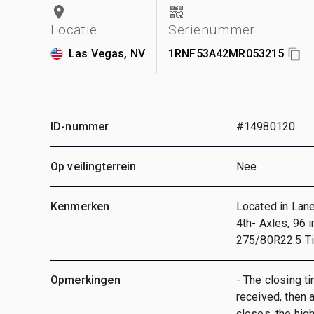
Locatie
Serienummer
Las Vegas, NV
1RNF53A42MR053215
ID-nummer
#14980120
Op veilingterrein
Nee
Kenmerken
Located in Lane
4th- Axles, 96 
275/80R22.5 T
Opmerkingen
- The closing ti
received, then a
closes, the hig