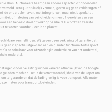
Ritchie Bros. Auctioneers heeft geen andere aspecten of onderdelen
 vermeld. Tenzij uitdrukkelijk vermeld, geven wij geen verklaringen of
l of de onderdelen ervan, met inbegrip van, maar niet beperkt tot,
formiteit of naleving van veiligheidsnormen of -vereisten van een
d voor een bepaald doel of verkoopbaarheid. U wordt ten zeerste
uit te voeren voordat u een bod plaatst.
eschikbare versnellingen. Wij geven geen verklaring of garantie dat
r is geen inspectie uitgevoerd aan enig ander functionaliteitsaspect
 foto's beschikbaar voor afzonderlijke onderdelen van het onderstel,
ehele onderstel.
metingen onder belasting kunnen variëren afhankelijk van de hoogte
e geladen machine. Het is de verantwoordelijkheid van de koper om
, om te garanderen dat de lading veilig is voor transport. Alle maten
deze maten voor transportdoeleinden.