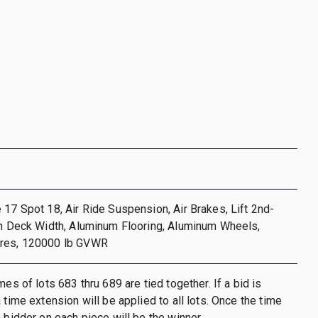
 17 Spot 18, Air Ride Suspension, Air Brakes, Lift 2nd-
in Deck Width, Aluminum Flooring, Aluminum Wheels,
ires, 120000 lb GVWR
mes of lots 683 thru 689 are tied together. If a bid is
 time extension will be applied to all lots. Once the time
h bidder on each piece will be the winner.