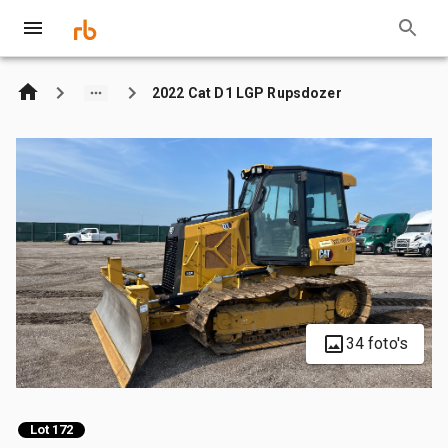
2022 Cat D1 LGP Rupsdozer
34 foto's
Lot 172