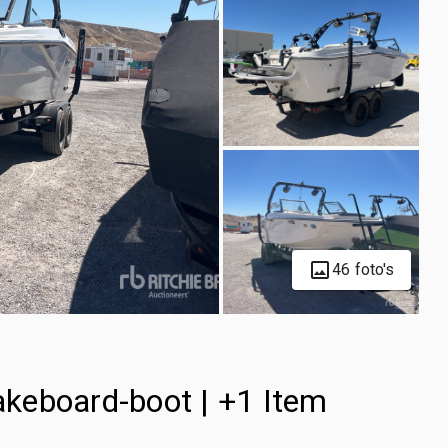
46 foto's
keboard-boot | +1 Item