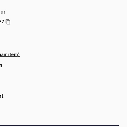
er
22
air item)
n
ot