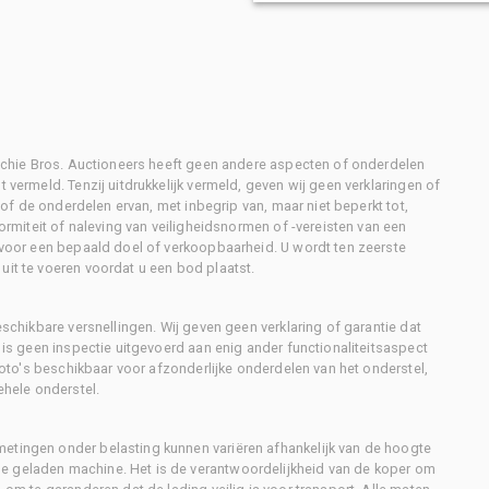
Ritchie Bros. Auctioneers heeft geen andere aspecten of onderdelen
 vermeld. Tenzij uitdrukkelijk vermeld, geven wij geen verklaringen of
l of de onderdelen ervan, met inbegrip van, maar niet beperkt tot,
formiteit of naleving van veiligheidsnormen of -vereisten van een
d voor een bepaald doel of verkoopbaarheid. U wordt ten zeerste
uit te voeren voordat u een bod plaatst.
eschikbare versnellingen. Wij geven geen verklaring of garantie dat
r is geen inspectie uitgevoerd aan enig ander functionaliteitsaspect
 foto's beschikbaar voor afzonderlijke onderdelen van het onderstel,
ehele onderstel.
metingen onder belasting kunnen variëren afhankelijk van de hoogte
e geladen machine. Het is de verantwoordelijkheid van de koper om