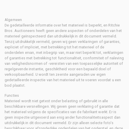
Algemeen
De gedetailleerde informatie over het materieel is beperkt, en Ritchie
Bros. Auctioneers heeft geen andere aspecten of onderdelen van het
materieel geïnspecteerd dan uitdrukkelijk in dit document vermeld.
Tenzij uitdrukkelijk vermeld, geven wij geen verklaringen of garanties,
expliciet of impliciet, met betrekking tot het materieel of de
onderdelen ervan, met inbegrip van, maar niet beperkt tot, verklaringen
of garanties met betrekking tot functionaliteit, conformiteit of naleving
van veiligheidsnormen of -vereisten van een toepasselijke autoriteit of
regelgevende instantie, geschiktheid voor een bepaald doel of
verkoopbaarheid. U wordt ten zeerste aangeraden uw eigen
gedetailleerde inspectie van het materieel uit te voeren voordat u een
bod plaatst.
Functies
Materieel wordt niet getest onder belasting of gebruikt in alle
beschikbare versnellingen. Wij geven geen verklaring of garantie dat
het materieel volgens de specificaties van de fabrikant werkt. Er is
geen inspectie uitgevoerd aan enig ander functionaliteitsaspect dan
uitdrukkelijk in dit document vermeld. Er zijn alleen selecte foto's
beschikbaar voor afzonderlijke onderdelen van het onderstel, en deze