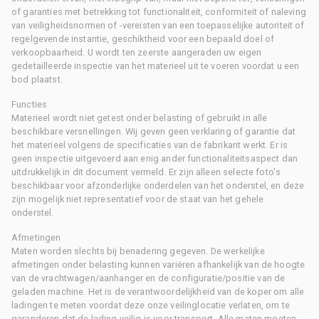
of garanties met betrekking tot functionaliteit, conformiteit of naleving
van veiligheidsnormen of -vereisten van een toepasselijke autoriteit of
regelgevende instantie, geschiktheid voor een bepaald doel of
verkoopbaarheid. U wordt ten zeerste aangeraden uw eigen
gedetailleerde inspectie van het materieel uit te voeren voordat u een
bod plaatst.
Functies
Materieel wordt niet getest onder belasting of gebruikt in alle
beschikbare versnellingen. Wij geven geen verklaring of garantie dat
het materieel volgens de specificaties van de fabrikant werkt. Er is
geen inspectie uitgevoerd aan enig ander functionaliteitsaspect dan
uitdrukkelijk in dit document vermeld. Er zijn alleen selecte foto's
beschikbaar voor afzonderlijke onderdelen van het onderstel, en deze
zijn mogelijk niet representatief voor de staat van het gehele
onderstel.
Afmetingen
Maten worden slechts bij benadering gegeven. De werkelijke
afmetingen onder belasting kunnen variëren afhankelijk van de hoogte
van de vrachtwagen/aanhanger en de configuratie/positie van de
geladen machine. Het is de verantwoordelijkheid van de koper om alle
ladingen te meten voordat deze onze veilinglocatie verlaten, om te
garanderen dat de lading veilig is voor transport. Alle maten moeten