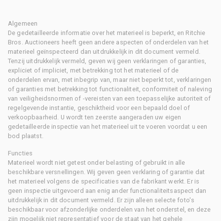
Algemeen
De gedetailleerde informatie over het materieel is beperkt, en Ritchie
Bros. Auctioneers heeft geen andere aspecten of onderdelen van het
materieel geïnspecteerd dan uitdrukkelijk in dit document vermeld.
Tenzij uitdrukkelijk vermeld, geven wij geen verklaringen of garanties,
expliciet of impliciet, met betrekking tot het materieel of de
onderdelen ervan, met inbegrip van, maar niet beperkt tot, verklaringen
of garanties met betrekking tot functionaliteit, conformiteit of naleving
van veiligheidsnormen of -vereisten van een toepasselijke autoriteit of
regelgevende instantie, geschiktheid voor een bepaald doel of
verkoopbaarheid. U wordt ten zeerste aangeraden uw eigen
gedetailleerde inspectie van het materieel uit te voeren voordat u een
bod plaatst.
Functies
Materieel wordt niet getest onder belasting of gebruikt in alle
beschikbare versnellingen. Wij geven geen verklaring of garantie dat
het materieel volgens de specificaties van de fabrikant werkt. Er is
geen inspectie uitgevoerd aan enig ander functionaliteitsaspect dan
uitdrukkelijk in dit document vermeld. Er zijn alleen selecte foto's
beschikbaar voor afzonderlijke onderdelen van het onderstel, en deze
zijn mogelijk niet representatief voor de staat van het gehele