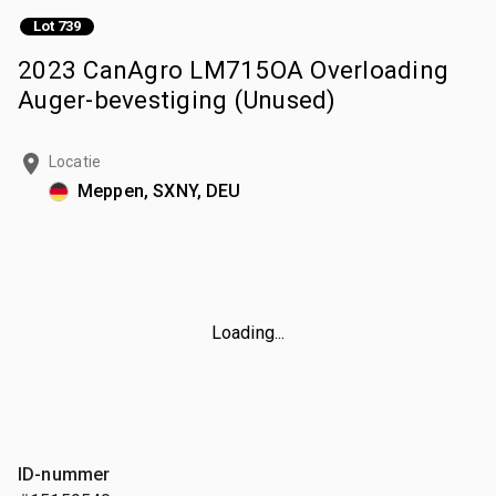
Lot 739
2023 CanAgro LM715OA Overloading
Auger-bevestiging (Unused)
Locatie
Meppen, SXNY, DEU
Loading...
ID-nummer