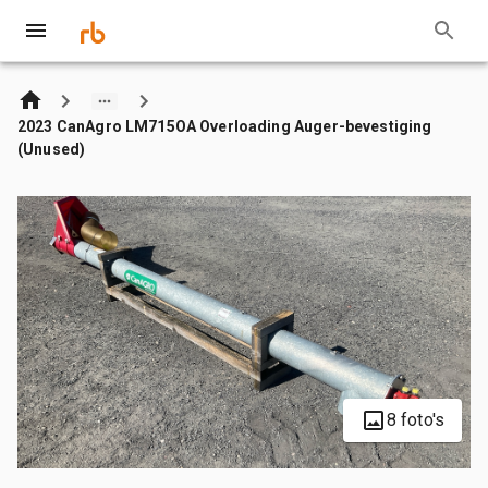
2023 CanAgro LM715OA Overloading Auger-bevestiging
(Unused)
8 foto's