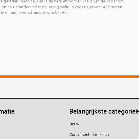
e geladen machine. Het is de verantwoordelijkheid van de koper om
, om te garanderen dat de lading veilig is voor transport. Alle maten
deze maten voor transportdoeleinden.
matie
Belangrijkste categorie
Bouw
Consumentenartikelen