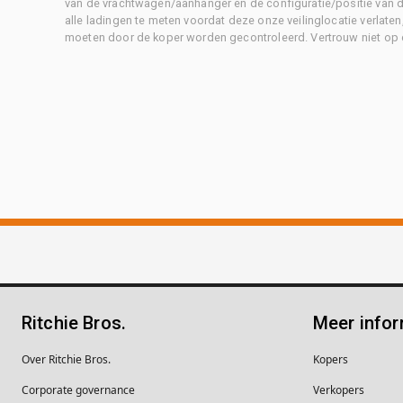
van de vrachtwagen/aanhanger en de configuratie/positie van d
alle ladingen te meten voordat deze onze veilinglocatie verlaten
moeten door de koper worden gecontroleerd. Vertrouw niet op 
Ritchie Bros.
Meer infor
Over Ritchie Bros.
Kopers
Corporate governance
Verkopers