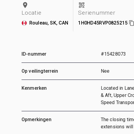
Locatie
Serienummer
Rouleau, SK, CAN
1H0HD45RVP0825215
ID-nummer
#15428073
Op veilingterrein
Nee
Kenmerken
Located in Lane
& Aft, Upper Cr
Speed Transpo
Opmerkingen
The closing tim
extensions will 