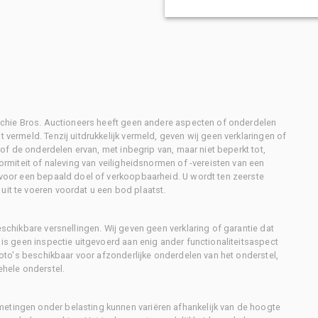
Ritchie Bros. Auctioneers heeft geen andere aspecten of onderdelen
 vermeld. Tenzij uitdrukkelijk vermeld, geven wij geen verklaringen of
l of de onderdelen ervan, met inbegrip van, maar niet beperkt tot,
formiteit of naleving van veiligheidsnormen of -vereisten van een
d voor een bepaald doel of verkoopbaarheid. U wordt ten zeerste
uit te voeren voordat u een bod plaatst.
eschikbare versnellingen. Wij geven geen verklaring of garantie dat
r is geen inspectie uitgevoerd aan enig ander functionaliteitsaspect
 foto's beschikbaar voor afzonderlijke onderdelen van het onderstel,
ehele onderstel.
metingen onder belasting kunnen variëren afhankelijk van de hoogte