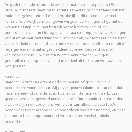
De gedetailleerde informatie over het materieel is beperkt, en Ritchie
Bros. Auctioneers heeft geen andere aspecten of onderdelen van het
materieel geïnspecteerd dan uitdrukkelijk in dit document vermeld.
Tenzij uitdrukkelijk vermeld, geven wij geen verklaringen of garanties,
expliciet of impliciet, met betrekking tot het materieel of de
onderdelen ervan, met inbegrip van, maar niet beperkt tot, verklaringen
of garanties met betrekking tot functionaliteit, conformiteit of naleving
van veiligheidsnormen of -vereisten van een toepasselijke autoriteit of
regelgevende instantie, geschiktheid voor een bepaald doel of
verkoopbaarheid. U wordt ten zeerste aangeraden uw eigen
gedetailleerde inspectie van het materieel uit te voeren voordat u een
bod plaatst.
Functies
Materieel wordt niet getest onder belasting of gebruikt in alle
beschikbare versnellingen. Wij geven geen verklaring of garantie dat
het materieel volgens de specificaties van de fabrikant werkt. Er is
geen inspectie uitgevoerd aan enig ander functionaliteitsaspect dan
uitdrukkelijk in dit document vermeld. Er zijn alleen selecte foto's
beschikbaar voor afzonderlijke onderdelen van het onderstel, en deze
zijn mogelijk niet representatief voor de staat van het gehele
onderstel.
Afmetingen