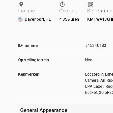
Locatie
Gebruik
Serienum
Davenport, FL
4.358 uren
KMTWA136H
ID-nummer
#15340183
Op veilingterrein
Nee
Kenmerken
Located in Lane
Camera, Air Rid
EPA Label, Requ
Bucket, 20.5R2
General Appearance