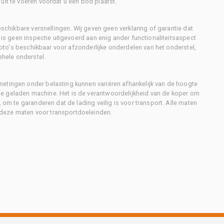
uit te voeren voordat u een bod plaatst.
eschikbare versnellingen. Wij geven geen verklaring of garantie dat
r is geen inspectie uitgevoerd aan enig ander functionaliteitsaspect
 foto's beschikbaar voor afzonderlijke onderdelen van het onderstel,
ehele onderstel.
metingen onder belasting kunnen variëren afhankelijk van de hoogte
e geladen machine. Het is de verantwoordelijkheid van de koper om
, om te garanderen dat de lading veilig is voor transport. Alle maten
deze maten voor transportdoeleinden.