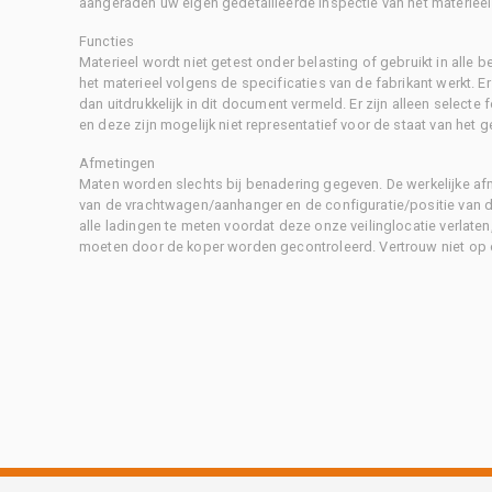
aangeraden uw eigen gedetailleerde inspectie van het materieel 
Functies
Materieel wordt niet getest onder belasting of gebruikt in alle b
het materieel volgens de specificaties van de fabrikant werkt. E
dan uitdrukkelijk in dit document vermeld. Er zijn alleen selecte
en deze zijn mogelijk niet representatief voor de staat van het g
Afmetingen
Maten worden slechts bij benadering gegeven. De werkelijke af
van de vrachtwagen/aanhanger en de configuratie/positie van d
alle ladingen te meten voordat deze onze veilinglocatie verlaten
moeten door de koper worden gecontroleerd. Vertrouw niet op 