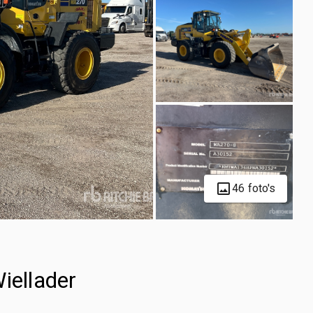
46 foto's
ellader